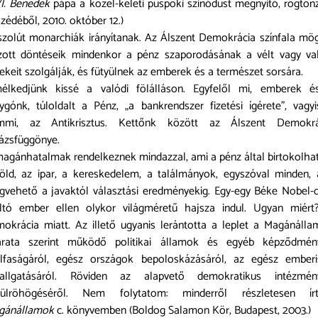
I. Benedek
pápa a közel-keleti püspöki szinódust megnyitó, rögtön
zédéből, 2010. október 12.)
zolút monarchiák irányítanak. Az Álszent Demokrácia színfala mö
zott döntéseik mindenkor a pénz szaporodásának a vélt vagy val
ekeit szolgálják, és fütyülnek az emberek és a természet sorsára.
mélkedjünk kissé a valódi fölálláson. Egyfelől mi, emberek é
ygónk, túloldalt a Pénz, „a bankrendszer fizetési ígérete”, vagy
mmi, az Antikrisztus. Kettőnk között az Álszent Demokrá
ázsfüggönye.
agánhatalmak rendelkeznek mindazzal, ami a pénz által birtokolha
öld, az ipar, a kereskedelem, a találmányok, egyszóval minden,
vehető a javaktól választási eredményekig. Egy-egy Béke Nobel-d
ltó ember ellen olykor világméretű hajsza indul. Ugyan miért
okrácia miatt. Az illető ugyanis lerántotta a leplet a Magánáll
arata szerint működő politikai államok és egyéb képződmén
alfaságáról, egész országok bepoloskázásáról, az egész emberi
hallgatásáról. Röviden az alapvető demokratikus intézmén
rülröhögéséről. Nem folytatom: minderről részletesen ír
gánállamok
c. könyvemben (Boldog Salamon Kör, Budapest, 2003.)