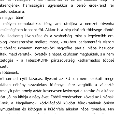
tékrendjének hamisságára ugyanakkor a belső érdekrend rejt
zefonódásaira.
a magyar bűn?
y mélyen demokratikus tény, ami utoljára a nemzet ötvenha
kesültségében lobbant föl. Akkor is a nép elsöprő többsége döntö
rös Hadsereg kivonulása és a szabadság, mint a legelemibb emb
pjog visszaszerzése mellett, most, 2010-ben, parlamentáris viszo
zt történt ugyanez: nemzetközi nagytőke pártjai hiába hazudozt
ltak, majd verették, lövették a népet, csúfosan megbuktak, s a nem
szefogás – a Fidesz-KDNP pártszövetség kétharmados többsé
rzett.
a főbűnünk.
kétharmad nyílt lázadás. Ilyesmi az EU-ban nem szokott meges
talában néhány százalékos fölénnyel élre vergődik a választá
amelyik párt, amely aztán keservesen lavírozgat a kecske és a kápo
ött. Jó, ha kibírja a négy évet. Ebbéli reményében követi az Uniónak
F-nek, a Magállamok ködvilágából küldött bürokratáinak önkén
nymutatásait és kötögeti a különféle alkukat népe rovására. Mi