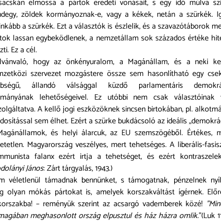
sacskán elmossa a pártok eredeti vonásait, s egy idő múlva sz
degy, zöldek kormányoznak-e, vagy a kékek, netán a szürkék. I
inkább a szürkék. Ezt a választók is észlelik, és a szavazótáborok m
tok lassan egybeködlenek, a nemzetállam sok százados értéke hit
zti. Ez a cél.
ilvánvaló, hogy az önkényuralom, a Magánállam, és a neki ke
mzetközi szervezet mozgástere össze sem hasonlítható egy csek
bbségű, állandó válsággal küzdő parlamentáris demokrá
rmányának lehetőségeivel. Ez utóbbi nem csak választóinak 
zolgáltatva. A kellő jogi eszközöknek sincsen birtokában, pl. alkotm
osítással sem élhet. Ezért a szürke bukdácsoló az ideális „demokrá
Magánállamok, és helyi álarcuk, az EU szemszögéből. Értékes, m
etetlen. Magyarország veszélyes, mert tehetséges. A liberális-fasis
munista falanx ezért irtja a tehetséget, és ezért kontraszelek
dolányi János
: Zárt tárgyalás, 1943.)
m véletlenül támadnak bennünket, s támogatnak, pénzelnek nyíl
 olyan mókás pártokat is, amelyek korszakváltást ígérnek. Elő
korszakba! – reményük szerint az acsargó vademberek közé!
"Min
agában meghasonlott ország elpusztul és ház házra omlik.
”(Luk 11