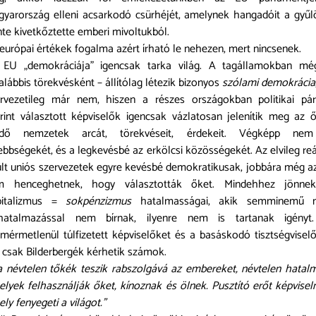
yarország elleni acsarkodó csürhéjét, amelynek hangadóit a gyűl
nte kivetkőztette emberi mivoltukból.
európai értékek fogalma azért írható le nehezen, mert nincsenek.
 EU „demokráciája” igencsak tarka világ. A tagállamokban mé
alábbis törekvésként – állítólag létezik bizonyos
szólami demokrácia
ervezetileg már nem, hiszen a részes országokban politikai pár
rint választott képviselők igencsak vázlatosan jelenítik meg az 
ldő nemzetek arcát, törekvéseit, érdekeit. Végképp ne
ebbségekét, és a legkevésbé az erkölcsi közösségekét. Az elvileg re
lt uniós szervezetek egyre kevésbé demokratikusak, jobbára még a
m henceghetnek, hogy választották őket. Mindehhez jönne
pitalizmus =
sokpénzizmus
hatalmasságai, akik semminemű n
lhatalmazással nem bírnak, ilyenre nem is tartanak igényt
mérmetlenül túlfizetett képviselőket és a basáskodó tisztségvisel
 csak Bilderbergék kérhetik számok.
 névtelen tőkék teszik rabszolgává az embereket, névtelen hatal
lyek felhasználják őket, kínoznak és ölnek. Pusztító erőt képvisel
ly fenyegeti a világot.”