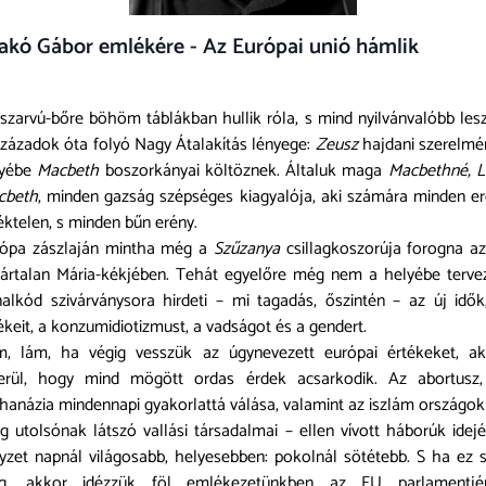
akó Gábor emlékére - Az Európai unió hámlik
szarvú-bőre böhöm táblákban hullik róla, s mind nyilvánvalóbb les
zázadok óta folyó Nagy Átalakítás lényege:
Zeusz
hajdani szerelmé
nyébe
Macbeth
boszorkányai költöznek. Általuk maga
Macbethné, L
cbeth
, minden gazság szépséges kiagyalója, aki számára minden e
éktelen, s minden bűn erény.
rópa zászlaján mintha még a
Szűzanya
csillagkoszorúja forogna a
ártalan Mária-kékjében. Tehát egyelőre még nem a helyébe terve
alkód szivárványsora hirdeti – mi tagadás, őszintén – az új idők
ékeit, a konzumidiotizmust, a vadságot és a gendert.
m, lám, ha végig vesszük az úgynevezett európai értékeket, ak
derül, hogy mind mögött ordas érdek acsarkodik. Az abortusz,
hanázia mindennapi gyakorlattá válása, valamint az iszlám országok
ág utolsónak látszó vallási társadalmai – ellen vívott háborúk idej
yzet napnál világosabb, helyesebben: pokolnál sötétebb. S ha ez
ég, akkor idézzük föl emlékezetünkben az EU parlamentjé