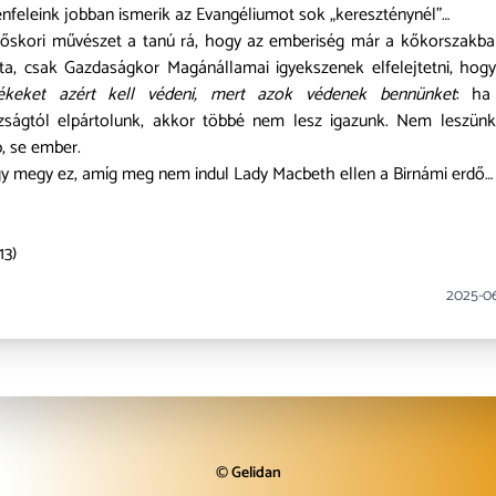
enfeleink jobban ismerik az Evangéliumot sok „kereszténynél”…
őskori művészet a tanú rá, hogy az emberiség már a kőkorszakba
ta, csak Gazdaságkor Magánállamai igyekszenek elfelejtetni, hog
tékeket azért kell védeni, mert azok védenek bennünket
: ha
zságtól elpártolunk, akkor többé nem lesz igazunk. Nem leszün
, se ember.
gy megy ez, amíg meg nem indul Lady Macbeth ellen a Birnámi erdő…
13)
2025-0
©
Gelidan