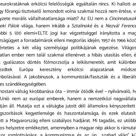
eurokratáknak erkölcsi felelősségük egyáltalán nincs. Ki hallott ar
y főrangú tisztviselő lemondott volna szakmai hozzá nem értése, 
yzete morális vállalhatatlansága miatt? Az EU nem a
Cincinnatuso
eki Pálok
világa, hanem inkább a
Sztalinoké
és a
Nezvál Ferenc
bbi 5 (öt) elemi+ELTE jogi kar végzettséggel irányította a ma
zságügyet a forradalmárok elleni megtorlás idején, 1957 és 1966 közö
érteties a két világ személyügyi politikájának egyezése. Világo
atlan ember nem talál szakmai ellenérvet a hibás utasítás ellen, 
 gyalázatos döntés fölmorzsolja a lelkiismeretét, amit különbe
kezdtek Európa keresztény erkölcsi alapzatának módsze
bolásával. A jakobinusok, a kommunisták/fasiszták és a liberál
jes szándékegységében.
ostani válság kirobbanása óta – immár ötödik éve! – nyilvánvaló, 
 Unió nem az európai emberek, hanem a nemzetközi nagyvállala
tján áll. Mutatja ezt a válságba jutott déli államokra kényszerített
gszorítások kegyetlensége és haszontalansága, és ezek elutasít
tt a Magyarország elleni szabályos hadjárat. Mi tagadás, ez utóbb
os helyzetre emlékeztet, amennyiben a magyar nép akkor is rámuta
kor romlottságára: a kommunizmus és az ún. „szabad világ” kü