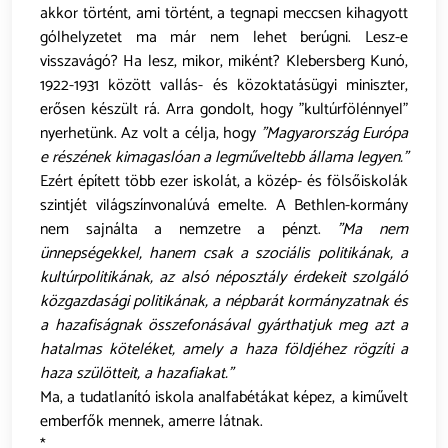
akkor történt, ami történt, a tegnapi meccsen kihagyott
gólhelyzetet ma már nem lehet berúgni. Lesz-e
visszavágó? Ha lesz, mikor, miként? Klebersberg Kunó,
1922-1931 között vallás- és közoktatásügyi miniszter,
erősen készült rá. Arra gondolt, hogy "kultúrfölénnyel"
nyerhetünk. Az volt a célja, hogy
"Magyarország Európa
e részének kimagaslóan a legműveltebb állama legyen."
Ezért épített több ezer iskolát, a közép- és fölsőiskolák
szintjét világszínvonalúvá emelte. A Bethlen-kormány
nem sajnálta a nemzetre a pénzt.
"Ma nem
ünnepségekkel, hanem csak a szociális politikának, a
kultúrpolitikának, az alsó néposztály érdekeit szolgáló
közgazdasági politikának, a népbarát kormányzatnak és
a hazafiságnak összefonásával gyárthatjuk meg azt a
hatalmas köteléket, amely a haza földjéhez rögzíti a
haza szülötteit, a hazafiakat."
Ma, a tudatlanító iskola analfabétákat képez, a kiművelt
emberfők mennek, amerre látnak.
*