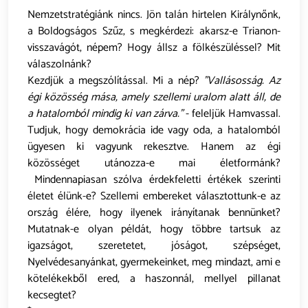
Nemzetstratégiánk nincs. Jön talán hirtelen Királynőnk,
a Boldogságos Szűz, s megkérdezi: akarsz-e Trianon-
visszavágót, népem? Hogy állsz a fölkészüléssel? Mit
válaszolnánk?
Kezdjük a megszólítással. Mi a nép?
"Vallásosság. Az
égi közösség mása, amely szellemi uralom alatt áll, de
a hatalomból mindig ki van zárva."
- feleljük Hamvassal.
Tudjuk, hogy demokrácia ide vagy oda, a hatalomból
ügyesen ki vagyunk rekesztve. Hanem az égi
közösséget utánozza-e mai életformánk?
Mindennapiasan szólva érdekfeletti értékek szerinti
életet élünk-e? Szellemi embereket választottunk-e az
ország élére, hogy ilyenek irányítanak bennünket?
Mutatnak-e olyan példát, hogy többre tartsuk az
igazságot, szeretetet, jóságot, szépséget,
Nyelvédesanyánkat, gyermekeinket, meg mindazt, ami e
kötelékekből ered, a haszonnál, mellyel pillanat
kecsegtet?