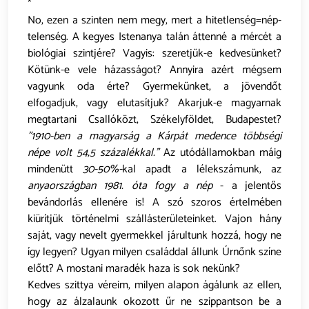
*
No, ezen a szinten nem megy, mert a hitetlenség=nép-
telenség. A kegyes Istenanya talán áttenné a mércét a
biológiai szintjére? Vagyis: szeretjük-e kedvesünket?
Kötünk-e vele házasságot? Annyira azért mégsem
vagyunk oda érte? Gyermekünket, a jövendőt
elfogadjuk, vagy elutasítjuk? Akarjuk-e magyarnak
megtartani Csallóközt, Székelyföldet, Budapestet?
"1910-ben a magyarság a Kárpát medence többségi
népe volt 54,5 százalékkal."
Az utódállamokban máig
mindenütt
30-50%-
kal apadt a lélekszámunk, az
anyaországban 1981. óta fogy a nép
- a jelentős
bevándorlás ellenére is! A szó szoros értelmében
kiürítjük történelmi szállásterületeinket. Vajon hány
saját, vagy nevelt gyermekkel járultunk hozzá, hogy ne
így legyen? Ugyan milyen családdal állunk Úrnőnk színe
előtt? A mostani maradék haza is sok nekünk?
Kedves szittya véreim, milyen alapon ágálunk az ellen,
hogy az álzalaunk okozott űr ne szippantson be a