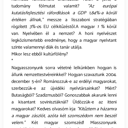
tudomány fölmutat valamit?
"Az európai
kutatásfejlesztési ráfordítások a GDP 1,84%-a körüli
értéken állnak,"
messze a lisszaboni stratégiában
rögzített
3%-o
s EU célkitűzéstől.A magyar
1 %
körül
van. Nyelvében él a nemzet? A honi nyelvészet
legközismertebb eredménye, hogy a magyar nyelvtant
szinte valamennyi diák és tanár utálja.
Mikor lesz ebből kultúrfölény?
*
Nagyasszonyunk sorra vétetné lelkünkben: hogyan is
állunk nemzettestvéreinkkel? Hogyan szavaztunk 2004.
december 5-én? Románozzuk-e az erdélyi magyarokat,
szerbezzük-e az újvidéki nyelvtársainkat? Miért?
Butaságból? Szadizmusból? Gonoszabbak akarunk lenni
a kisantant sovinisztáknál? Üldözzük-e az itteni
magyarokat? Kedves olvasóm írja:
"Kitűztem a házamra
a magyar zászlót, azóta két szomszédom nem beszél
velem."
Két magyar szomszéd! Miasszonyunk