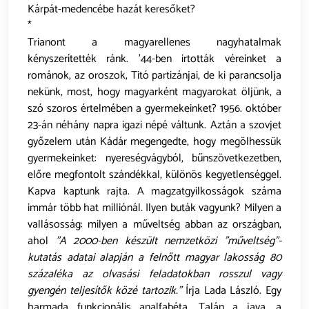
Kárpát-medencébe hazát keresőket?
*
Trianont a magyarellenes nagyhatalmak
kényszerítették ránk. '44-ben irtották véreinket a
románok, az oroszok, Titó partizánjai, de ki parancsolja
nekünk, most, hogy magyarként magyarokat öljünk, a
szó szoros értelmében a gyermekeinket? 1956. október
23-án néhány napra igazi népé váltunk. Aztán a szovjet
győzelem után Kádár megengedte, hogy megölhessük
gyermekeinket: nyereségvágyból, bűnszövetkezetben,
előre megfontolt szándékkal, különös kegyetlenséggel.
Kapva kaptunk rajta. A magzatgyilkosságok száma
immár több hat milliónál. Ilyen buták vagyunk? Milyen a
vallásosság: milyen a műveltség abban az országban,
ahol
"A 2000-ben készült nemzetközi "műveltség"-
kutatás adatai alapján a felnőtt magyar lakosság 80
százaléka az olvasási feladatokban rosszul vagy
gyengén teljesítők közé tartozik."
Írja Lada László. Egy
harmada funkcionális analfabéta. Talán a java, a