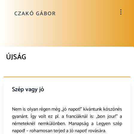
CZAKÓ GÁBOR
ÚJSÁG
Szép vagy jó
Nem is olyan régen még „jó napot!” kívántunk köszönés
gyanánt. Így volt ez pl. a franciáknál is: „bon jour!” a
németeknél nemkülönben. Manapság a Legyen szép
napod! – rohamosan terjed a Jó napot! rovására.