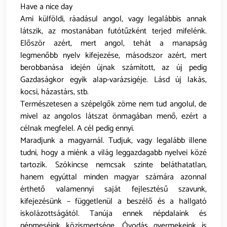
Have a nice day
Ami külföldi, ráadásul angol, vagy legalábbis annak
látszik, az mostanában futótűzként terjed mifelénk.
Először azért, mert angol, tehát a manapság
legmenőbb nyelv kifejezése, másodszor azért, mert
berobbanása idején újnak számított, az új pedig
Gazdaságkor egyik alap-varázsigéje. Lásd új lakás,
kocsi, házastárs, stb.
Természetesen a szépelgők zöme nem tud angolul, de
mivel az angolos látszat önmagában menő, ezért a
célnak megfelel. A cél pedig ennyi.
Maradjunk a magyarnál. Tudjuk, vagy legalább illene
tudni, hogy a miénk a világ leggazdagabb nyelvei közé
tartozik. Szókincse nemcsak szinte beláthatatlan,
hanem egyúttal minden magyar számára azonnal
érthető valamennyi saját fejlesztésű szavunk,
kifejezésünk – függetlenül a beszélő és a hallgató
iskolázottságától. Tanúja ennek népdalaink és
népmeséink közismertsége. Óvodás gyermekeink is