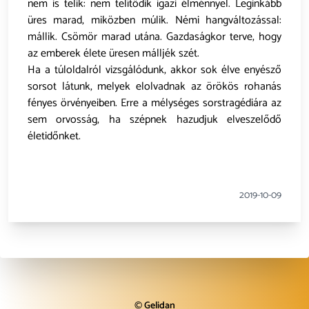
nem is telik: nem telítődik igazi élménnyel. Leginkább
üres marad, miközben múlik. Némi hangváltozással:
mállik. Csömör marad utána. Gazdaságkor terve, hogy
az emberek élete üresen málljék szét.
Ha a túloldalról vizsgálódunk, akkor sok élve enyésző
sorsot látunk, melyek elolvadnak az örökös rohanás
fényes örvényeiben. Erre a mélységes sorstragédiára az
sem orvosság, ha szépnek hazudjuk elveszelődő
életidőnket.
2019-10-09
©
Gelidan