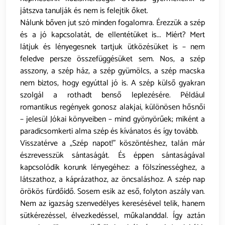
játszva tanulják és nem is felejtik őket.
Nálunk bőven jut szó minden fogalomra. Érezzük a szép
és a jó kapcsolatát, de ellentétüket is... Miért? Mert
látjuk és lényegesnek tartjuk ütközésüket is – nem
feledve persze összefüggésüket sem. Nos, a szép
asszony, a szép ház, a szép gyümölcs, a szép macska
nem biztos, hogy egyúttal jó is. A szép külső gyakran
szolgál a rothadt benső leplezésére. Például
romantikus regények gonosz alakjai, különösen hősnői
– jelesül Jókai könyveiben – mind gyönyörűek; miként a
paradicsomkerti alma szép és kívánatos és így tovább.
Visszatérve a „Szép napot!” köszöntéshez, talán már
észrevesszük sántaságát. És éppen sántaságával
kapcsolódik korunk lényegéhez: a fölszínességhez, a
látszathoz, a káprázathoz, az öncsaláshoz. A szép nap
örökös fürdőidő. Sosem esik az eső, folyton aszály van.
Nem az igazság szenvedélyes keresésével telik, hanem
sütkérezéssel, élvezkedéssel, műkalanddal. Így aztán